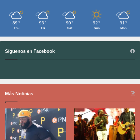
89
93
90
92
91
℉
℉
℉
℉
℉
Thu
Fri
Sat
Sun
Mon
Síguenos en Facebook
Más Noticias