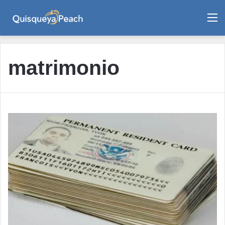
M
matrimonio