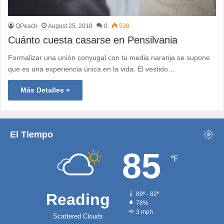
QPeach
August 25, 2018
0
530
Cuánto cuesta casarse en Pensilvania
Formalizar una unión conyugal con tu media naranja se supone
que es una experiencia única en la vida. El vestido…
Más Detalles »
El Tiempo
85
℉
Reading
89º - 82º
78%
3 mph
Scattered Clouds