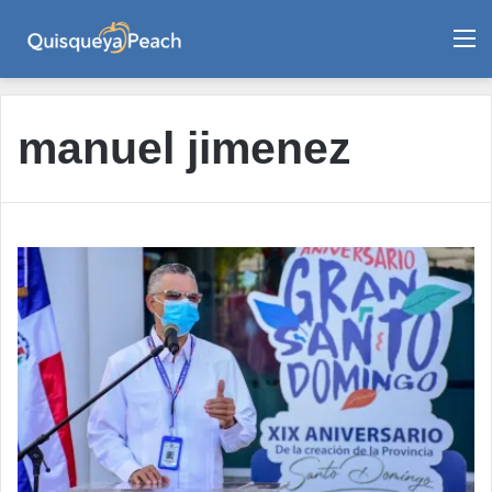
M
manuel jimenez