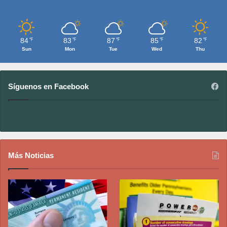
84
83
87
85
82
℉
℉
℉
℉
℉
Sun
Mon
Tue
Wed
Thu
Síguenos en Facebook
Más Noticias