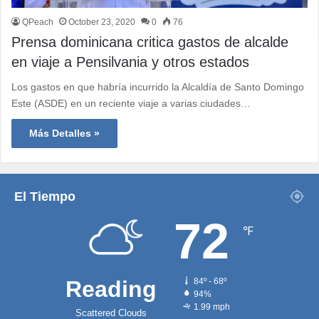
QPeach
October 23, 2020
0
76
Prensa dominicana critica gastos de alcalde
en viaje a Pensilvania y otros estados
Los gastos en que habría incurrido la Alcaldía de Santo Domingo
Este (ASDE) en un reciente viaje a varias ciudades…
Más Detalles »
El Tiempo
72
℉
Reading
84º - 68º
94%
1.99 mph
Scattered Clouds