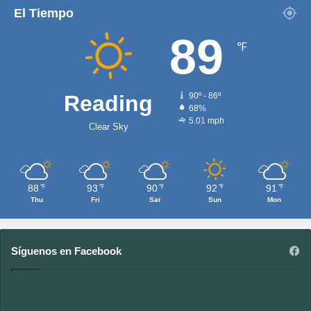
El Tiempo
89
℉
Reading
90º - 86º
68%
5.01 mph
Clear Sky
88
93
90
92
91
℉
℉
℉
℉
℉
Thu
Fri
Sat
Sun
Mon
Síguenos en Facebook