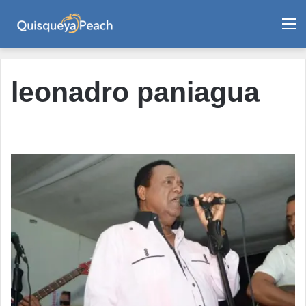
M
leonadro paniagua