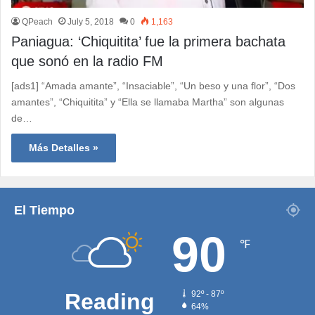
QPeach
July 5, 2018
0
1,163
Paniagua: ‘Chiquitita’ fue la primera bachata
que sonó en la radio FM
[ads1] “Amada amante”, “Insaciable”, “Un beso y una flor”, “Dos
amantes”, “Chiquitita” y “Ella se llamaba Martha” son algunas
de…
Más Detalles »
El Tiempo
90
℉
Reading
92º - 87º
64%