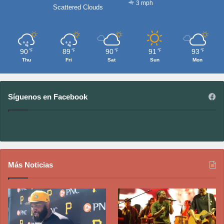
3 mph
Scattered Clouds
90
89
90
91
93
℉
℉
℉
℉
℉
Thu
Fri
Sat
Sun
Mon
Síguenos en Facebook
Más Noticias