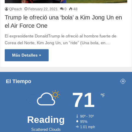
QPeach
February 22, 2021
0
48
Trump le ofreció una ‘bola’ a Kim Jong Un en
el Air Force One
El expresidente DonaldTrump le ofreció al hombre fuerte de
Corea del Norte, Kim Jong Un, un “ride” (Una bola, en…
Más Detalles »
El Tiempo
71
℉
Reading
90º - 70º
95%
1.01 mph
Scattered Clouds