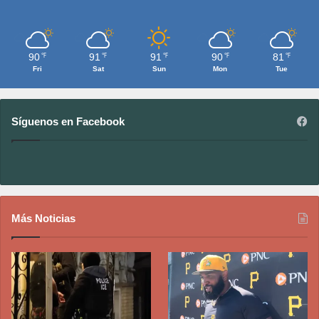
90
91
91
90
81
℉
℉
℉
℉
℉
Fri
Sat
Sun
Mon
Tue
Síguenos en Facebook
Más Noticias