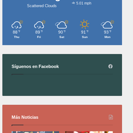
5.01 mph
Scattered Clouds
88
89
90
91
93
℉
℉
℉
℉
℉
Thu
Fri
Sat
Sun
Mon
Síguenos en Facebook
Más Noticias