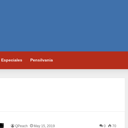
Especiales
Pensilvania
QPeach
May 15, 2019
0
70