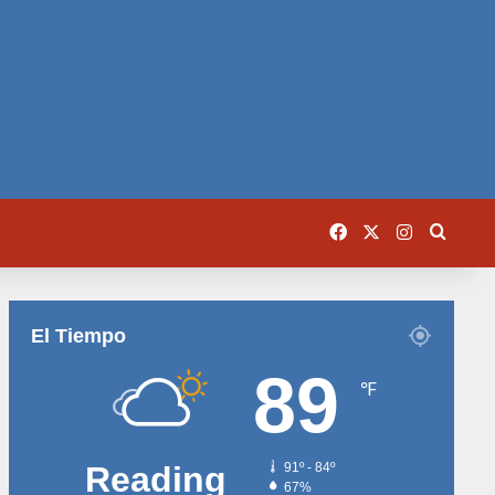
Facebook
X
Instagram
Busca
El Tiempo
89
℉
Reading
91º - 84º
67%