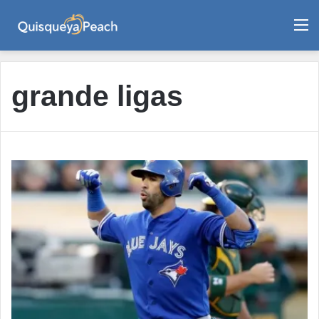
M
grande ligas