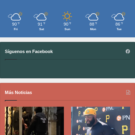
90
91
90
88
86
℉
℉
℉
℉
℉
Fri
Sat
Sun
Mon
Tue
Síguenos en Facebook
Más Noticias