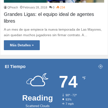
QPeach
February 28, 2018
0
234
Grandes Ligas: el equipo ideal de agentes
libres
A un mes de que empiece la nueva temporada de Las Mayores,
aún quedan muchos jugadores sin firmar contrato. A…
Más Detalles »
El Tiempo
74
℉
Reading
90º - 72º
93%
7 mph
Scattered Clouds