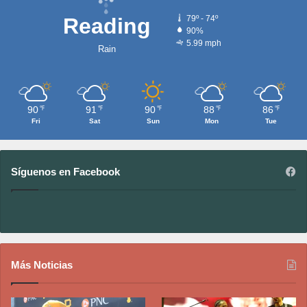
Reading
79º - 74º
90%
5.99 mph
Rain
90
91
90
88
86
℉
℉
℉
℉
℉
Fri
Sat
Sun
Mon
Tue
Síguenos en Facebook
Más Noticias