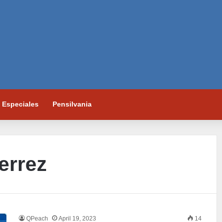
Especiales
Pensilvania
errez
QPeach
April 19, 2023
14