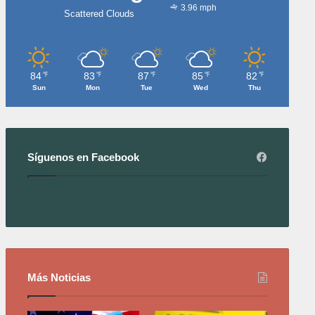
3.96 mph
Scattered Clouds
84
83
87
85
82
℉
℉
℉
℉
℉
Sun
Mon
Tue
Wed
Thu
Síguenos en Facebook
Más Noticias