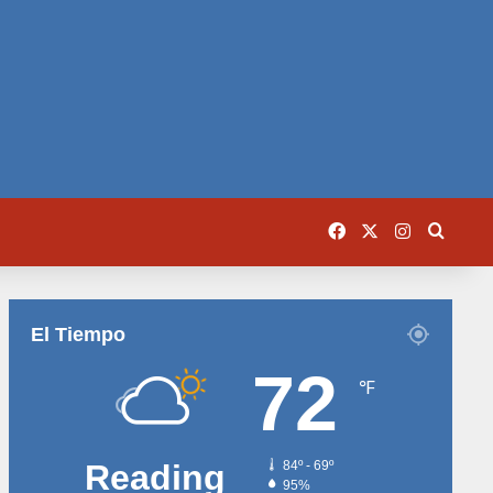
Facebook
X
Instagram
Busca
El Tiempo
72
℉
Reading
84º - 69º
95%