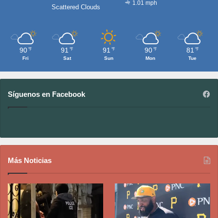
1.01 mph
Scattered Clouds
90
91
91
90
81
℉
℉
℉
℉
℉
Fri
Sat
Sun
Mon
Tue
Síguenos en Facebook
Más Noticias