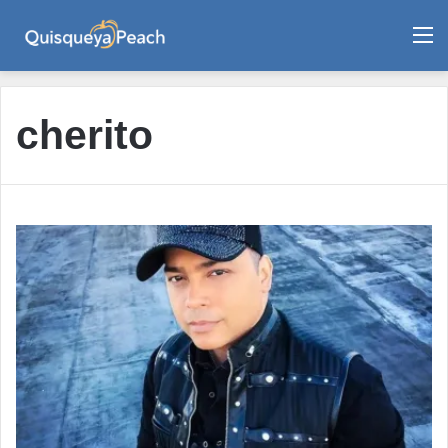
M
cherito