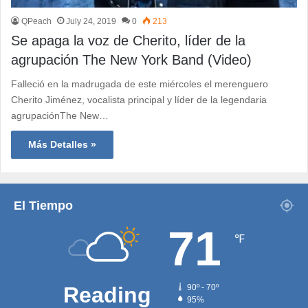
QPeach
July 24, 2019
0
213
Se apaga la voz de Cherito, líder de la
agrupación The New York Band (Video)
Falleció en la madrugada de este miércoles el merenguero
Cherito Jiménez, vocalista principal y líder de la legendaria
agrupaciónThe New…
Más Detalles »
El Tiempo
71
℉
Reading
90º - 70º
95%