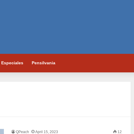
Especiales
Pensilvania
QPeach
April 15, 2023
12