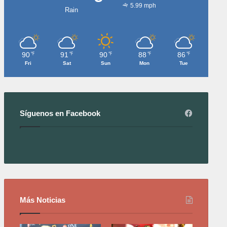
5.99 mph
Rain
90
91
90
88
86
℉
℉
℉
℉
℉
Fri
Sat
Sun
Mon
Tue
Síguenos en Facebook
Más Noticias