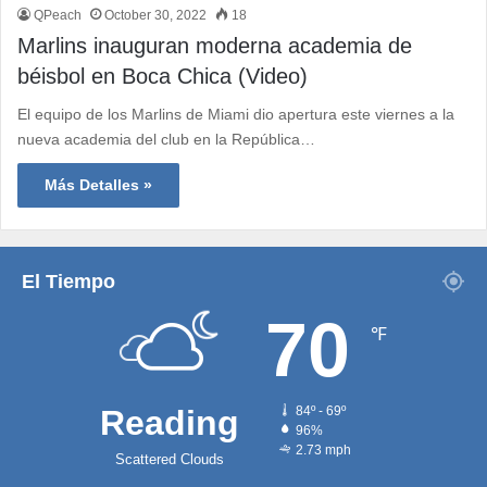
QPeach
October 30, 2022
18
Marlins inauguran moderna academia de
béisbol en Boca Chica (Video)
El equipo de los Marlins de Miami dio apertura este viernes a la
nueva academia del club en la República…
Más Detalles »
El Tiempo
70
℉
Reading
84º - 69º
96%
2.73 mph
Scattered Clouds