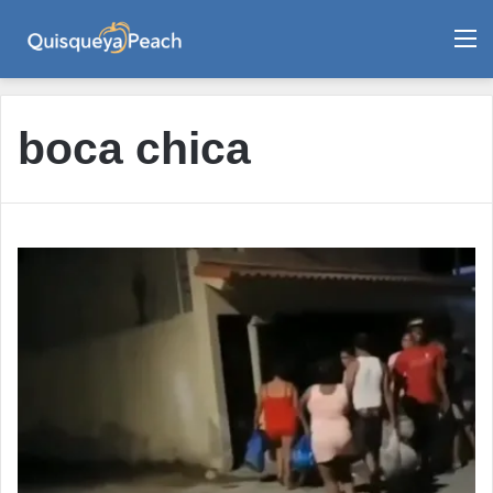
M
boca chica