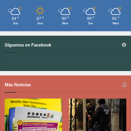
84
87
90
89
86
℉
℉
℉
℉
℉
Sat
Sun
Mon
Tue
Wed
Síguenos en Facebook
Más Noticias