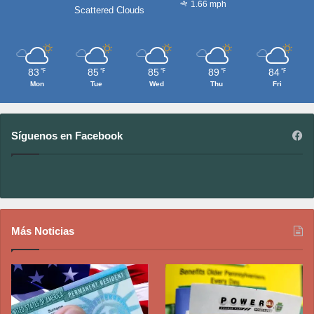
1.66 mph
Scattered Clouds
83
85
85
89
84
℉
℉
℉
℉
℉
Mon
Tue
Wed
Thu
Fri
Síguenos en Facebook
Más Noticias