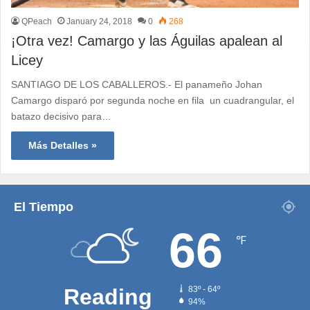
QPeach
January 24, 2018
0
268
¡Otra vez! Camargo y las Águilas apalean al
Licey
SANTIAGO DE LOS CABALLEROS.- El panameño Johan
Camargo disparó por segunda noche en fila un cuadrangular, el
batazo decisivo para…
Más Detalles »
El Tiempo
66
℉
Reading
83º - 64º
94%