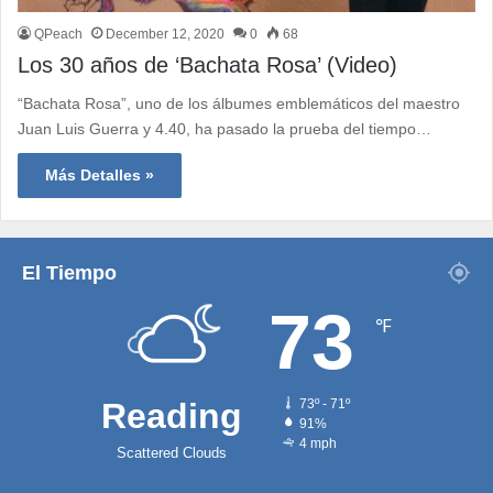
QPeach
December 12, 2020
0
68
Los 30 años de ‘Bachata Rosa’ (Video)
“Bachata Rosa”, uno de los álbumes emblemáticos del maestro
Juan Luis Guerra y 4.40, ha pasado la prueba del tiempo…
Más Detalles »
El Tiempo
73
℉
Reading
73º - 71º
91%
4 mph
Scattered Clouds