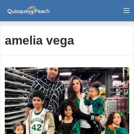
M
amelia vega