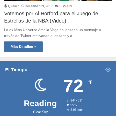
QPeach
December 29, 2017
0
439
Votemos por Al Horford para el Juego de
Estrellas de la NBA (Video)
La ex Miss Universo Amelia Vega ha lanzado un mensaje a
través de Twitter motivando a los fans y a…
Más Detalles »
El Tiempo
72
℉
Reading
84º - 69º
95%
3.96 mph
Clear Sky