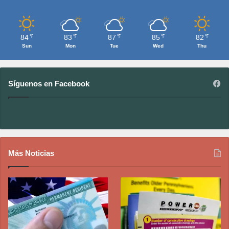
84
83
87
85
82
℉
℉
℉
℉
℉
Sun
Mon
Tue
Wed
Thu
Síguenos en Facebook
Más Noticias