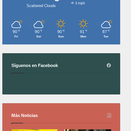
3 mph
Scattered Clouds
90
90
90
91
87
℉
℉
℉
℉
℉
Fri
Sat
Sun
Mon
Tue
Síguenos en Facebook
Más Noticias