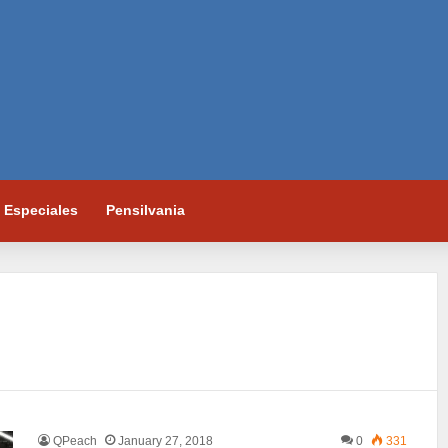
Especiales
Pensilvania
QPeach
January 27, 2018
0
331