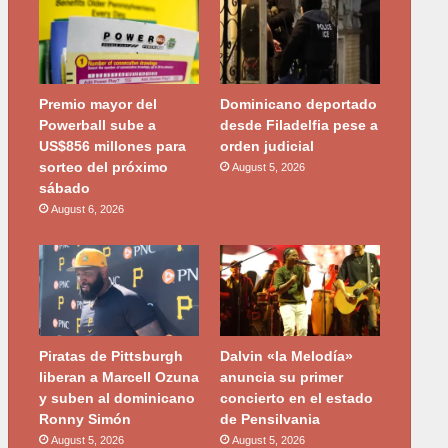
Premio mayor del
Dominicano deportado
Powerball sube a
desde Filadelfia pese a
US$856 millones para
orden judicial
sorteo del próximo
August 5, 2026
sábado
August 6, 2026
Piratas de Pittsburgh
Dalvin «la Melodía»
liberan a Marcell Ozuna
anuncia su primer
y suben al dominicano
concierto en el estado
Ronny Simón
de Pensilvania
August 5, 2026
August 5, 2026