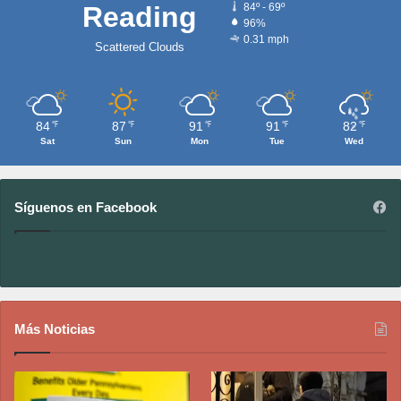
Reading
84º - 69º
96%
0.31 mph
Scattered Clouds
84
87
91
91
82
℉
℉
℉
℉
℉
Sat
Sun
Mon
Tue
Wed
Síguenos en Facebook
Más Noticias