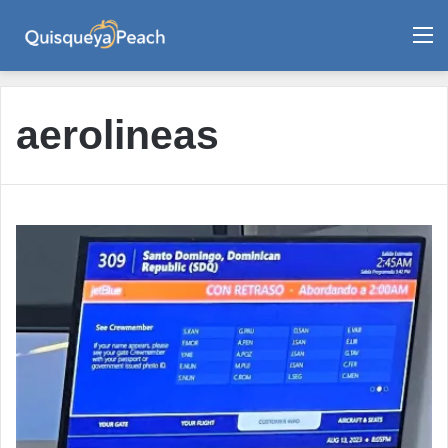
M
aerolineas