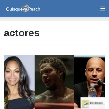
M
actores