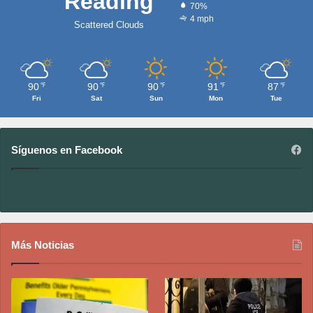
Reading
70%
4 mph
Scattered Clouds
90
90
90
91
87
℉
℉
℉
℉
℉
Fri
Sat
Sun
Mon
Tue
Síguenos en Facebook
Más Noticias