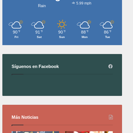
5.99 mph
Rain
90
91
90
88
86
℉
℉
℉
℉
℉
Fri
Sat
Sun
Mon
Tue
Síguenos en Facebook
Más Noticias