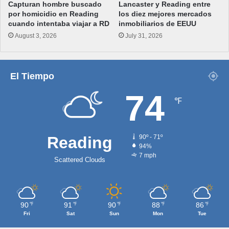
Capturan hombre buscado
Lancaster y Reading entre
por homicidio en Reading
los diez mejores mercados
cuando intentaba viajar a RD
inmobiliarios de EEUU
August 3, 2026
July 31, 2026
El Tiempo
74
℉
Reading
90º - 71º
94%
7 mph
Scattered Clouds
90
91
90
88
86
℉
℉
℉
℉
℉
Fri
Sat
Sun
Mon
Tue