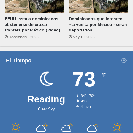
EEUU insta a dominicanos
Dominicanos que intenten
abstenerse de cruzar
«la vuelta por México» serán
frontera por México (Video)
deportados
December 8, 2023
May 10, 2023
El Tiempo
73
℉
Reading
84º - 70º
94%
4 mph
Clear Sky