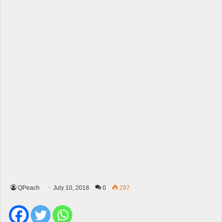
QPeach
July 10, 2018
0
297