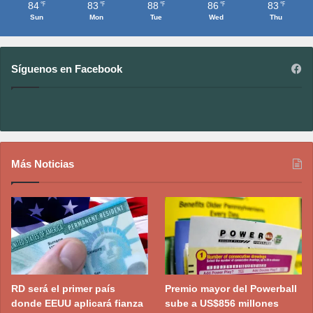
84
83
88
86
83
℉
℉
℉
℉
℉
Sun
Mon
Tue
Wed
Thu
Síguenos en Facebook
Más Noticias
RD será el primer país
Premio mayor del Powerball
donde EEUU aplicará fianza
sube a US$856 millones