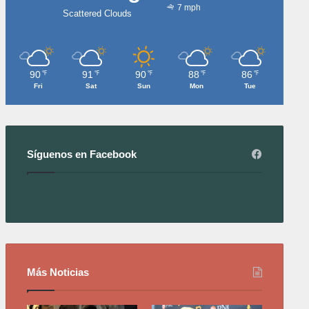
7 mph
Scattered Clouds
90
91
90
88
86
℉
℉
℉
℉
℉
Fri
Sat
Sun
Mon
Tue
Síguenos en Facebook
Más Noticias