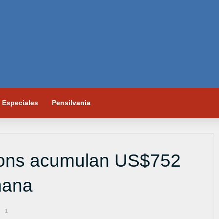
Especiales
Pensilvania
lions acumulan US$752
mana
1