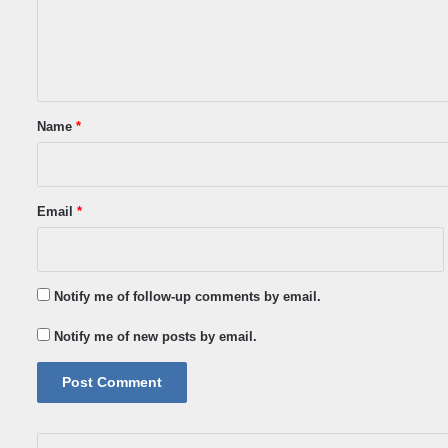
m
e
n
t
*
Name
*
Email
*
Notify me of follow-up comments by email.
Notify me of new posts by email.