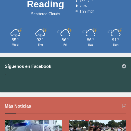
Reading
75º - 71º
73%
1.99 mph
Scattered Clouds
85
92
86
86
91
℉
℉
℉
℉
℉
Wed
Thu
Fri
Sat
Sun
Síguenos en Facebook
Más Noticias