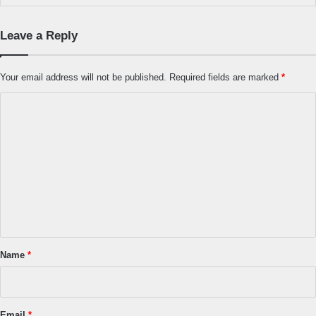
Leave a Reply
Your email address will not be published.
Required fields are marked
*
C
o
m
m
e
n
t
*
Name
*
Email
*