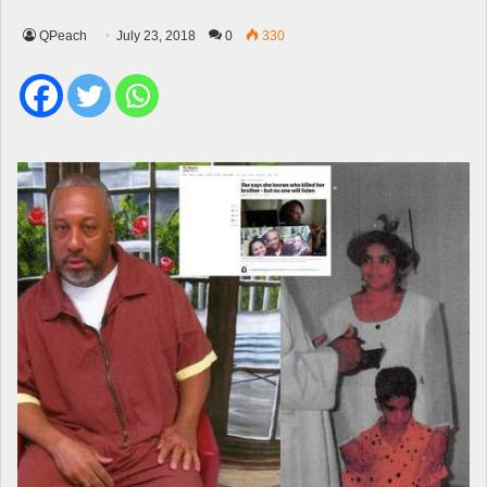
QPeach
July 23, 2018
0
330