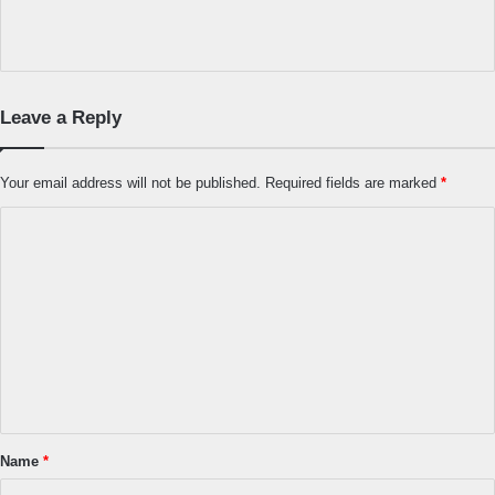
Leave a Reply
Your email address will not be published.
Required fields are marked
*
C
o
m
m
e
n
t
*
Name
*