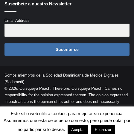
Suscríbete a nuestro Newsletter
Email Address
Suscribirse
Somos miembros de la Sociedad Dominicana de Medios Digitales
(Sodomedi)
© 2026, Quisqueya Peach. Therefore, Quisqueya Peach. Carries no
responsibility for the opinion expressed thereon. The opinion expressed
in each article is the opinion of its author and does not necessarily
reflect the opinion of Quisqueya Peach .
Este sitio web utiliza cookies para mejorar su experiencia.
Desarrollada por
Palaeli Studio
Asumiremos que está de acuerdo con esto, pero puede optar por
Contacto
Cookies
Términos de Uso
no participar si lo desea.
Aceptar
Rechazar