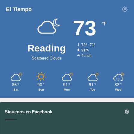
El Tiempo
73
℉
Reading
73º - 71º
91%
4 mph
Scattered Clouds
85
90
91
91
82
℉
℉
℉
℉
℉
Sat
Sun
Mon
Tue
Wed
Síguenos en Facebook