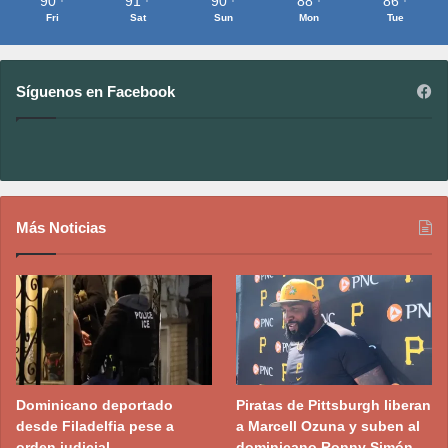
90
91
90
88
86
Fri
Sat
Sun
Mon
Tue
Síguenos en Facebook
Más Noticias
Dominicano deportado
Piratas de Pittsburgh liberan
desde Filadelfia pese a
a Marcell Ozuna y suben al
orden judicial
dominicano Ronny Simón