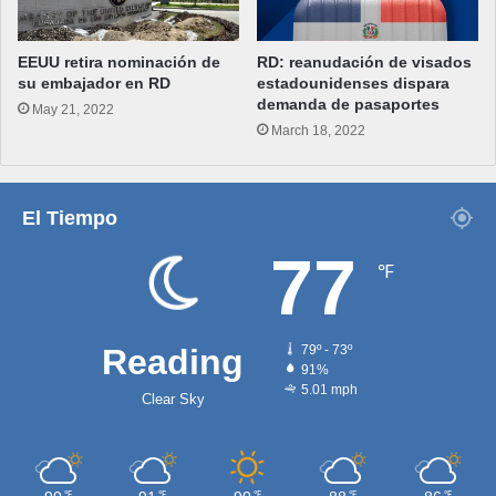
EEUU retira nominación de
RD: reanudación de visados
su embajador en RD
estadounidenses dispara
demanda de pasaportes
May 21, 2022
March 18, 2022
El Tiempo
77
℉
Reading
79º - 73º
91%
5.01 mph
Clear Sky
℉
℉
℉
℉
℉