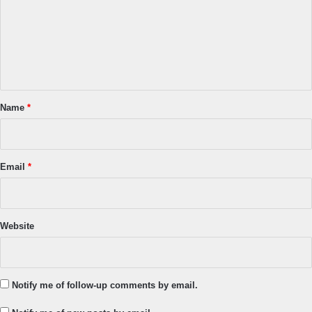
m
e
n
t
*
Name
*
Email
*
Website
Notify me of follow-up comments by email.