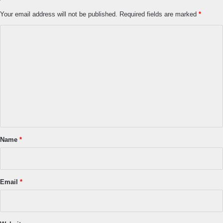
Your email address will not be published.
Required fields are marked
*
C
o
m
m
e
n
t
*
Name
*
Email
*