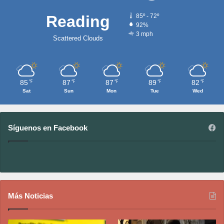
Reading
85º - 72º
92%
3 mph
Scattered Clouds
85
87
87
89
82
℉
℉
℉
℉
℉
Sat
Sun
Mon
Tue
Wed
Síguenos en Facebook
Más Noticias