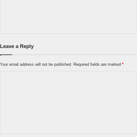
Leave a Reply
Your email address will not be published.
Required fields are marked
*
C
o
m
m
e
n
t