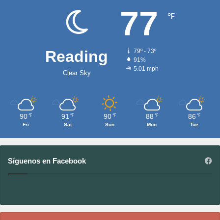
77
℉
Reading
79º - 73º
91%
5.01 mph
Clear Sky
90
91
90
88
86
℉
℉
℉
℉
℉
Fri
Sat
Sun
Mon
Tue
Síguenos en Facebook