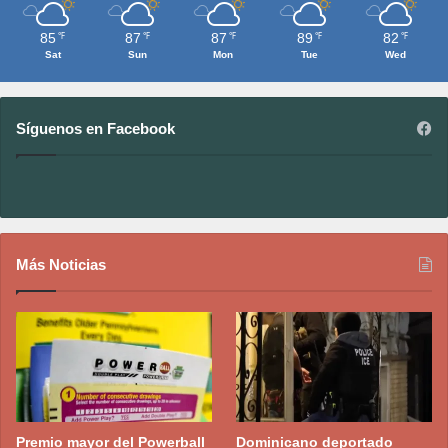
85
87
87
89
82
℉
℉
℉
℉
℉
Sat
Sun
Mon
Tue
Wed
Síguenos en Facebook
Más Noticias
Premio mayor del Powerball
Dominicano deportado