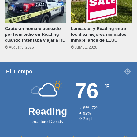
Capturan hombre buscado
Lancaster y Reading entre
por homicidio en Reading
los diez mejores mercados
cuando intentaba viajar a RD
inmobiliarios de EEUU
August 3, 2026
July 31, 2026
El Tiempo
76
℉
Reading
85º - 72º
92%
3 mph
Scattered Clouds