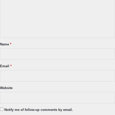
m
m
e
n
t
*
Name
*
Email
*
Website
Notify me of follow-up comments by email.