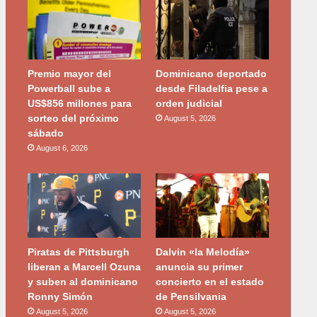
Premio mayor del
Dominicano deportado
Powerball sube a
desde Filadelfia pese a
US$856 millones para
orden judicial
sorteo del próximo
August 5, 2026
sábado
August 6, 2026
Piratas de Pittsburgh
Dalvin «la Melodía»
liberan a Marcell Ozuna
anuncia su primer
y suben al dominicano
concierto en el estado
Ronny Simón
de Pensilvania
August 5, 2026
August 5, 2026