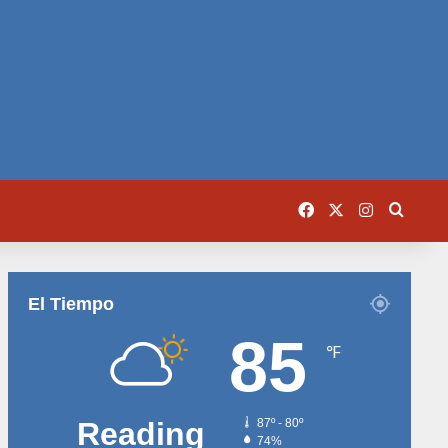
Facebook
X
Instagram
Busca
El Tiempo
85
℉
Reading
87º - 80º
74%