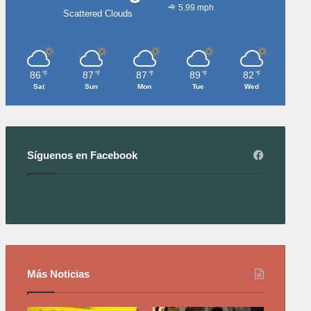
5.99 mph
Scattered Clouds
86
87
87
89
82
℉
℉
℉
℉
℉
Sat
Sun
Mon
Tue
Wed
Síguenos en Facebook
Más Noticias