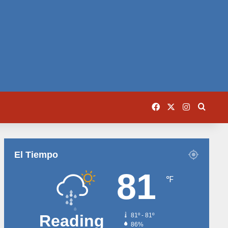
Facebook
X
Instagram
Busca
El Tiempo
81
℉
Reading
81º - 81º
86%