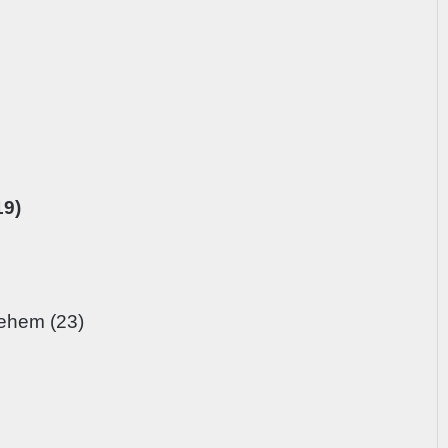
19)
lehem (23)