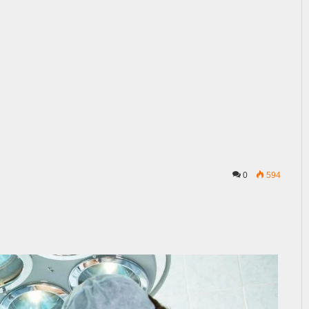
0
594