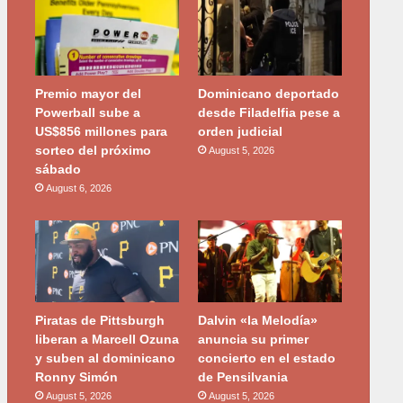
Premio mayor del
Dominicano deportado
Powerball sube a
desde Filadelfia pese a
US$856 millones para
orden judicial
sorteo del próximo
August 5, 2026
sábado
August 6, 2026
Piratas de Pittsburgh
Dalvin «la Melodía»
liberan a Marcell Ozuna
anuncia su primer
y suben al dominicano
concierto en el estado
Ronny Simón
de Pensilvania
August 5, 2026
August 5, 2026