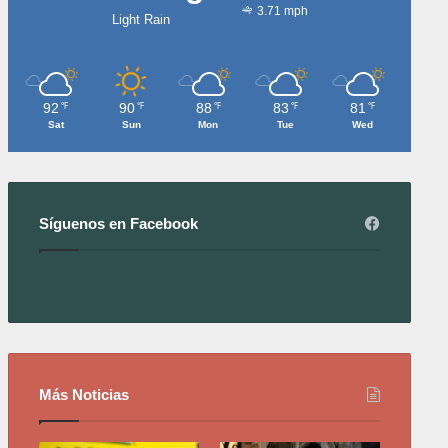
3.71 mph
Light Rain
92
90
88
83
81
℉
℉
℉
℉
℉
Sat
Sun
Mon
Tue
Wed
Síguenos en Facebook
Más Noticias