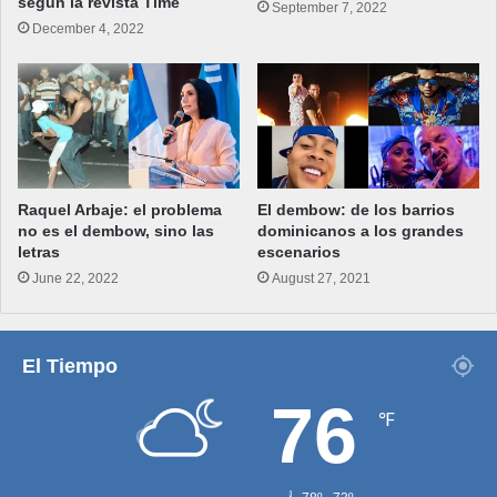
según la revista Time
September 7, 2022
December 4, 2022
Raquel Arbaje: el problema
El dembow: de los barrios
no es el dembow, sino las
dominicanos a los grandes
letras
escenarios
June 22, 2022
August 27, 2021
El Tiempo
76
℉