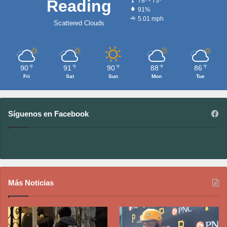
Reading
78º - 73º
91%
5.01 mph
Scattered Clouds
90
91
90
88
86
℉
℉
℉
℉
℉
Fri
Sat
Sun
Mon
Tue
Síguenos en Facebook
Más Noticias