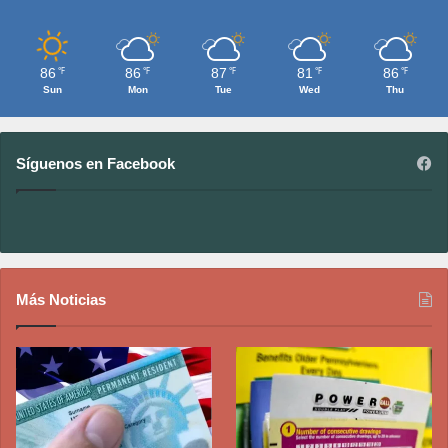
86
86
87
81
86
℉
℉
℉
℉
℉
Sun
Mon
Tue
Wed
Thu
Síguenos en Facebook
Más Noticias