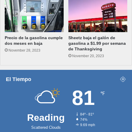
Precio de la gasolina cumple
Sheetz baja el galón de
dos meses en baja
gasolina a $1.99 por semana
de Thanksgiving
November 28, 2023
November 20, 2023
El Tiempo
81
℉
Reading
84º - 81º
74%
9.69 mph
Scattered Clouds