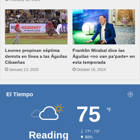
Leones propinan séptima
Franklin Mirabal dice las
derrota en línea a las Águilas
Águilas «no van pa’parte» en
Cibaeñas
esta temporada
January 13, 2025
October 16, 2024
El Tiempo
75
℉
Reading
77º - 73º
88%