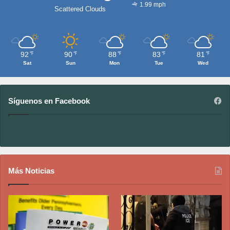
1.99 mph
Scattered Clouds
92
90
88
83
81
℉
℉
℉
℉
℉
Sat
Sun
Mon
Tue
Wed
Síguenos en Facebook
Más Noticias