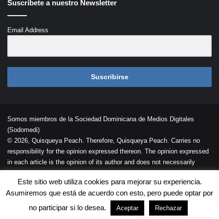
Suscríbete a nuestro Newsletter
Email Address
Suscribirse
Somos miembros de la Sociedad Dominicana de Medios Digitales
(Sodomedi)
© 2026, Quisqueya Peach. Therefore, Quisqueya Peach. Carries no
responsibility for the opinion expressed thereon. The opinion expressed
in each article is the opinion of its author and does not necessarily
reflect the opinion of Quisqueya Peach .
Este sitio web utiliza cookies para mejorar su experiencia.
Desarrollada por
Palaeli Studio
Asumiremos que está de acuerdo con esto, pero puede optar por
Contacto
Cookies
Términos de Uso
no participar si lo desea.
Aceptar
Rechazar