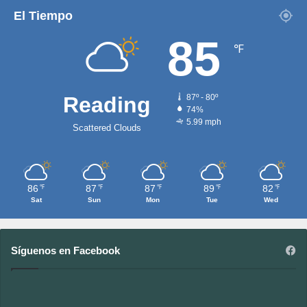
El Tiempo
85
℉
Reading
87º - 80º
74%
5.99 mph
Scattered Clouds
86
87
87
89
82
℉
℉
℉
℉
℉
Sat
Sun
Mon
Tue
Wed
Síguenos en Facebook