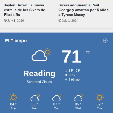
Jaylen Brown, la nueva
Sixers adquieren a Paul
estrella de los Sixers de
George y amarran por 5 años
Filadelfia
a Tyrese Maxey
July 1, 2026
July 1, 2024
El Tiempo
71
℉
Reading
84º - 68º
96%
3.96 mph
Scattered Clouds
84
83
87
85
82
℉
℉
℉
℉
℉
Sun
Mon
Tue
Wed
Thu