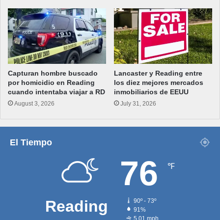
Capturan hombre buscado
Lancaster y Reading entre
por homicidio en Reading
los diez mejores mercados
cuando intentaba viajar a RD
inmobiliarios de EEUU
August 3, 2026
July 31, 2026
El Tiempo
76
℉
Reading
90º - 73º
91%
5.01 mph