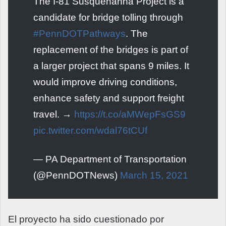
The I-81 Susquehanna Project is a
candidate for bridge tolling through
#PennDOTPathways
. The
replacement of the bridges is part of
a larger project that spans 9 miles. It
would improve driving conditions,
enhance safety and support freight
travel. →
https://t.co/aMWepFsGS9
pic.twitter.com/wdal76tCUf
— PA Department of Transportation
(@PennDOTNews)
March 15, 2021
El proyecto ha sido cuestionado por