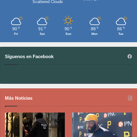
Scattered Clouds
90
91
90
88
86
℉
℉
℉
℉
℉
Fri
Sat
Sun
Mon
Tue
Síguenos en Facebook
Más Noticias