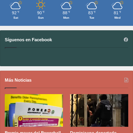
92
90
88
83
81
℉
℉
℉
℉
℉
Sat
Sun
Mon
Tue
Wed
Síguenos en Facebook
Más Noticias
Premio mayor del Powerball
Dominicano deportado