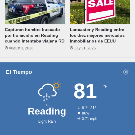
Capturan hombre buscado
Lancaster y Reading entre
por homicidio en Reading
los diez mejores mercados
cuando intentaba viajar a RD
inmobiliarios de EEUU
August 3, 2026
July 31, 2026
El Tiempo
81
℉
Reading
81º - 81º
86%
3.71 mph
Light Rain