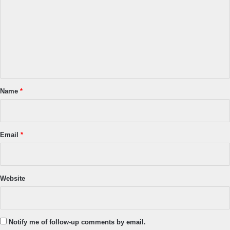
m
m
e
n
t
*
Name
*
Email
*
Website
Notify me of follow-up comments by email.