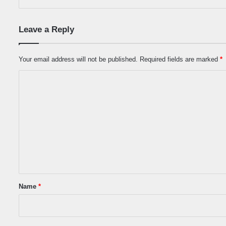
Leave a Reply
Your email address will not be published.
Required fields are marked
*
C
o
m
m
e
n
t
*
Name
*