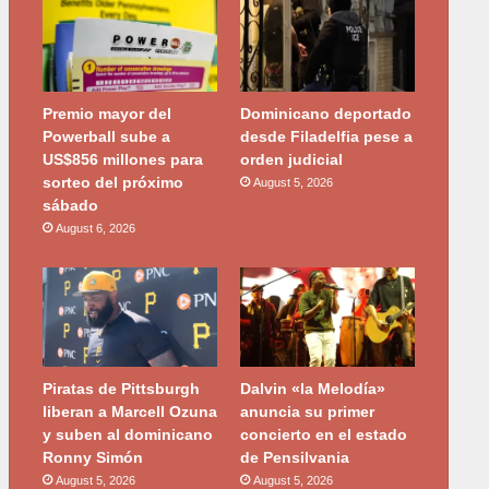
Premio mayor del
Dominicano deportado
Powerball sube a
desde Filadelfia pese a
US$856 millones para
orden judicial
sorteo del próximo
August 5, 2026
sábado
August 6, 2026
Piratas de Pittsburgh
Dalvin «la Melodía»
liberan a Marcell Ozuna
anuncia su primer
y suben al dominicano
concierto en el estado
Ronny Simón
de Pensilvania
August 5, 2026
August 5, 2026