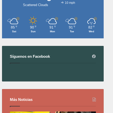
10 mph
Scattered Clouds
85
90
91
91
82
℉
℉
℉
℉
℉
Sat
Sun
Mon
Tue
Wed
Síguenos en Facebook
Más Noticias