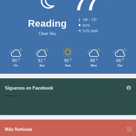
77
Reading
79º - 73º
91%
5.01 mph
Clear Sky
90
91
90
88
86
℉
℉
℉
℉
℉
Fri
Sat
Sun
Mon
Tue
Síguenos en Facebook
Más Noticias