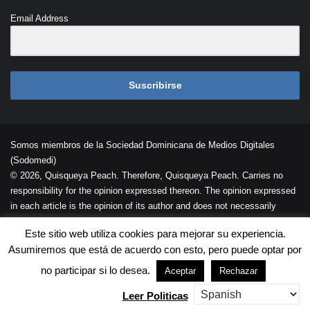
Email Address
Suscribirse
Somos miembros de la Sociedad Dominicana de Medios Digitales
(Sodomedi)
© 2026, Quisqueya Peach. Therefore, Quisqueya Peach. Carries no
responsibility for the opinion expressed thereon. The opinion expressed
in each article is the opinion of its author and does not necessarily
reflect the opinion of Quisqueya Peach .
Este sitio web utiliza cookies para mejorar su experiencia.
Desarrollada por
Palaeli Studio
Asumiremos que está de acuerdo con esto, pero puede optar por
Contacto
Cookies
Términos de Uso
no participar si lo desea.
Aceptar
Rechazar
Leer Politicas