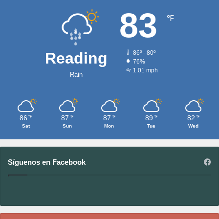
83
℉
Reading
86º - 80º
76%
1.01 mph
Rain
86
87
87
89
82
℉
℉
℉
℉
℉
Sat
Sun
Mon
Tue
Wed
Síguenos en Facebook