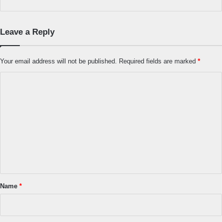
Leave a Reply
Your email address will not be published.
Required fields are marked
*
C
o
m
m
e
n
t
*
Name
*