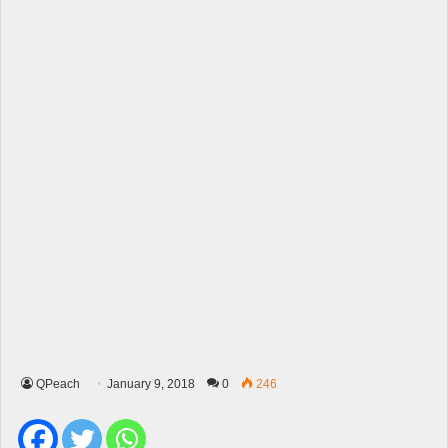
QPeach
January 9, 2018
0
246