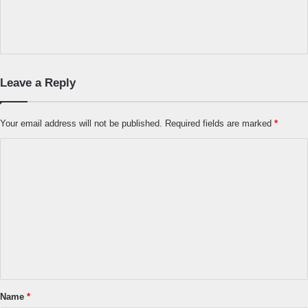
Leave a Reply
Your email address will not be published.
Required fields are marked
*
C
o
m
m
e
n
t
*
Name
*