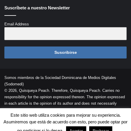
Suscríbete a nuestro Newsletter
Email Address
Suscribirse
Somos miembros de la Sociedad Dominicana de Medios Digitales
(Sodomedi)
© 2026, Quisqueya Peach. Therefore, Quisqueya Peach. Carries no
responsibility for the opinion expressed thereon. The opinion expressed
in each article is the opinion of its author and does not necessarily
reflect the opinion of Quisqueya Peach .
Este sitio web utiliza cookies para mejorar su experiencia.
Desarrollada por
Palaeli Studio
Asumiremos que está de acuerdo con esto, pero puede optar por
Contacto
Cookies
Términos de Uso
no participar si lo desea.
Aceptar
Rechazar