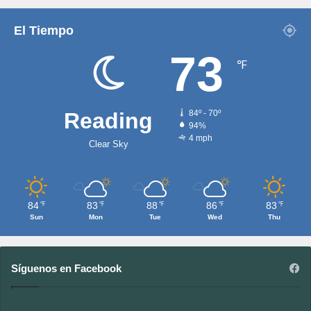
El Tiempo
73
℉
Reading
84º - 70º
94%
4 mph
Clear Sky
84
83
88
86
83
℉
℉
℉
℉
℉
Sun
Mon
Tue
Wed
Thu
Síguenos en Facebook