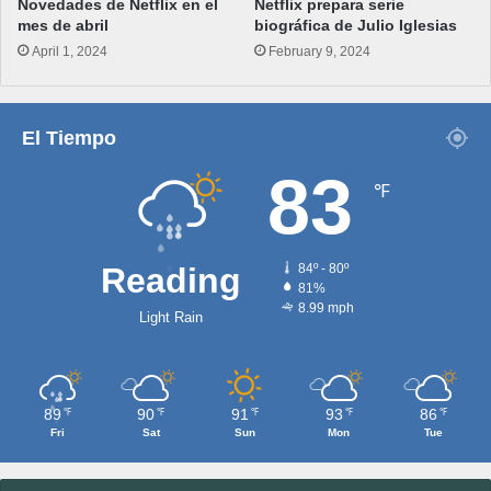
Novedades de Netflix en el
Netflix prepara serie
mes de abril
biográfica de Julio Iglesias
April 1, 2024
February 9, 2024
El Tiempo
83
℉
Reading
84º - 80º
81%
8.99 mph
Light Rain
89
90
91
93
86
℉
℉
℉
℉
℉
Fri
Sat
Sun
Mon
Tue