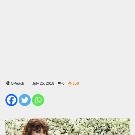
QPeach
July 25, 2018
0
258