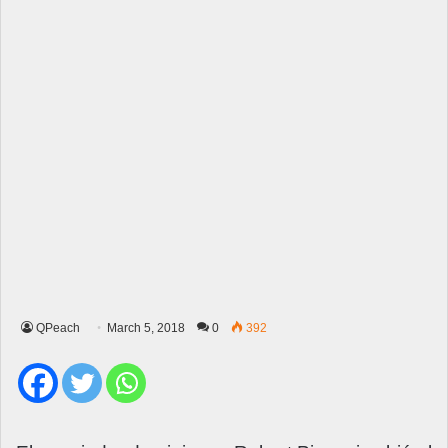
QPeach
March 5, 2018
0
392