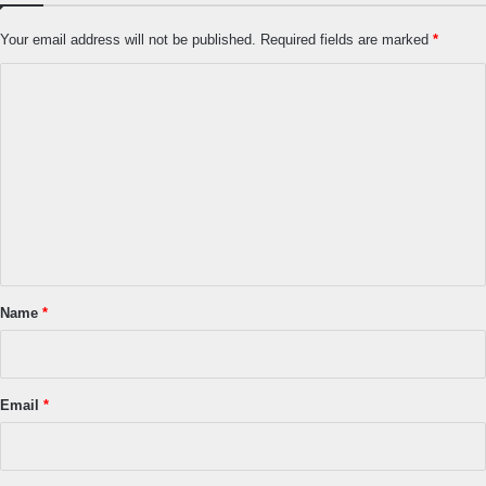
Your email address will not be published.
Required fields are marked
*
C
o
m
m
e
n
t
*
Name
*
Email
*