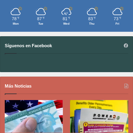
78
87
81
83
73
℉
℉
℉
℉
℉
Mon
Tue
Wed
Thu
Fri
Síguenos en Facebook
Más Noticias