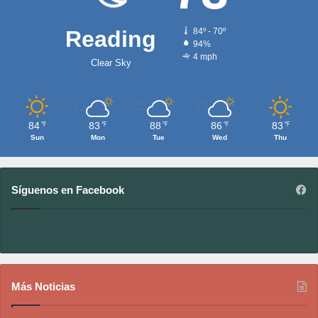
Reading
84º - 70º
94%
4 mph
Clear Sky
84
83
88
86
83
℉
℉
℉
℉
℉
Sun
Mon
Tue
Wed
Thu
Síguenos en Facebook
Más Noticias