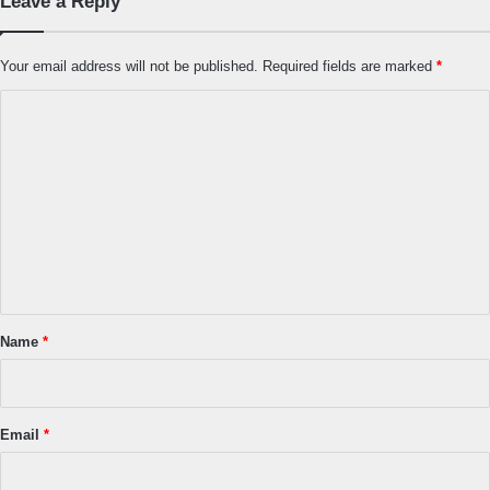
Leave a Reply
Your email address will not be published.
Required fields are marked
*
C
o
m
m
e
n
t
*
Name
*
Email
*