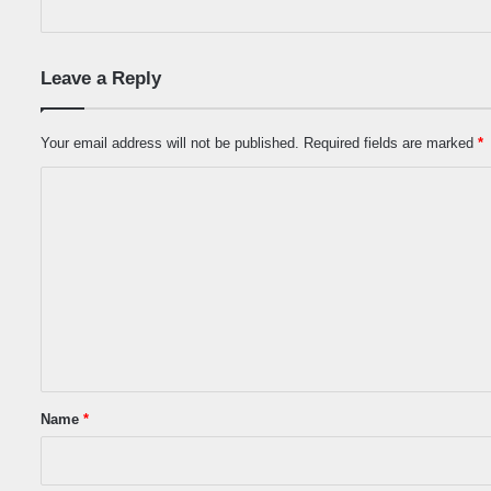
Leave a Reply
Your email address will not be published.
Required fields are marked
*
C
o
m
m
e
n
t
*
Name
*