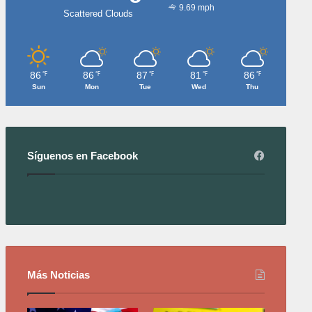
9.69 mph
Scattered Clouds
86
86
87
81
86
℉
℉
℉
℉
℉
Sun
Mon
Tue
Wed
Thu
Síguenos en Facebook
Más Noticias