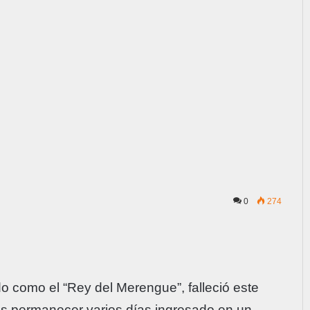
0
274
como el “Rey del Merengue”, falleció este
ras permanecer varios días ingresado en un