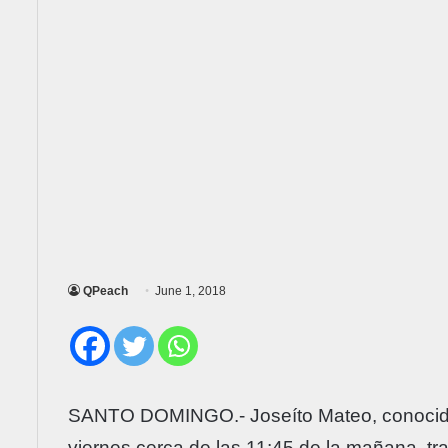
QPeach
June 1, 2018
SANTO DOMINGO.- Joseíto Mateo, conocido 
viernes cerca de las 11:45 de la mañana, t