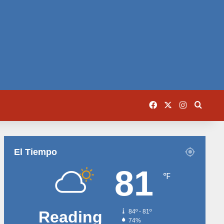
Facebook
X
Instagram
Busca
El Tiempo
81
℉
Reading
84º - 81º
74%