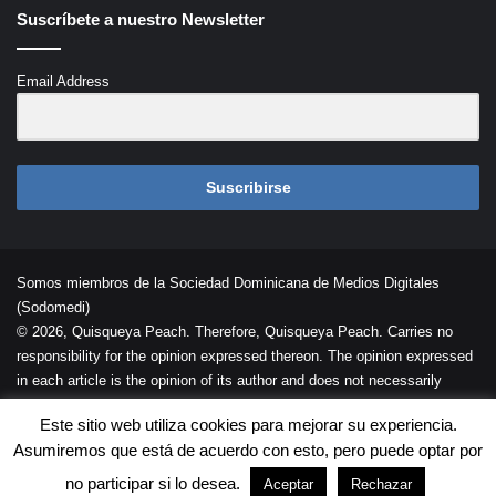
Suscríbete a nuestro Newsletter
Email Address
Suscribirse
Somos miembros de la Sociedad Dominicana de Medios Digitales
(Sodomedi)
© 2026, Quisqueya Peach. Therefore, Quisqueya Peach. Carries no
responsibility for the opinion expressed thereon. The opinion expressed
in each article is the opinion of its author and does not necessarily
reflect the opinion of Quisqueya Peach .
Este sitio web utiliza cookies para mejorar su experiencia.
Desarrollada por
Palaeli Studio
Asumiremos que está de acuerdo con esto, pero puede optar por
Contacto
Cookies
Términos de Uso
no participar si lo desea.
Aceptar
Rechazar