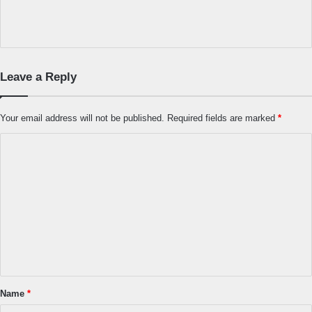
Leave a Reply
Your email address will not be published.
Required fields are marked
*
C
o
m
m
e
n
t
*
Name
*