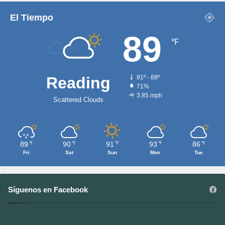
El Tiempo
89
℉
Reading
91º - 88º
71%
3.85 mph
Scattered Clouds
89
90
91
93
86
℉
℉
℉
℉
℉
Fri
Sat
Sun
Mon
Tue
Síguenos en Facebook