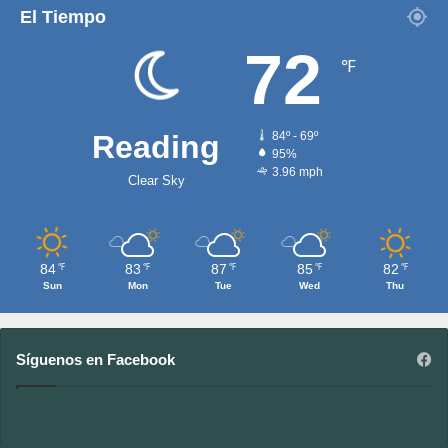
El Tiempo
72
℉
Reading
84º - 69º
95%
3.96 mph
Clear Sky
84
83
87
85
82
℉
℉
℉
℉
℉
Sun
Mon
Tue
Wed
Thu
Síguenos en Facebook