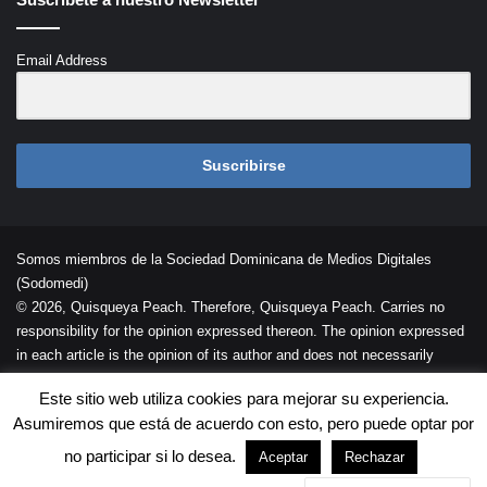
Email Address
Suscribirse
Somos miembros de la Sociedad Dominicana de Medios Digitales
(Sodomedi)
© 2026, Quisqueya Peach. Therefore, Quisqueya Peach. Carries no
responsibility for the opinion expressed thereon. The opinion expressed
in each article is the opinion of its author and does not necessarily
reflect the opinion of Quisqueya Peach .
Este sitio web utiliza cookies para mejorar su experiencia.
Desarrollada por
Palaeli Studio
Asumiremos que está de acuerdo con esto, pero puede optar por
Contacto
Cookies
Términos de Uso
no participar si lo desea.
Aceptar
Rechazar