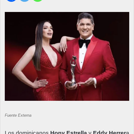
Fuente Externa
Los dominicanos
Hony Estrella
y
Eddy Herrer
a