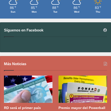
86
85
88
86
83
℉
℉
℉
℉
℉
Sun
Mon
Tue
Wed
Thu
Síguenos en Facebook
Más Noticias
RD será el primer país
Premio mayor del Powerball