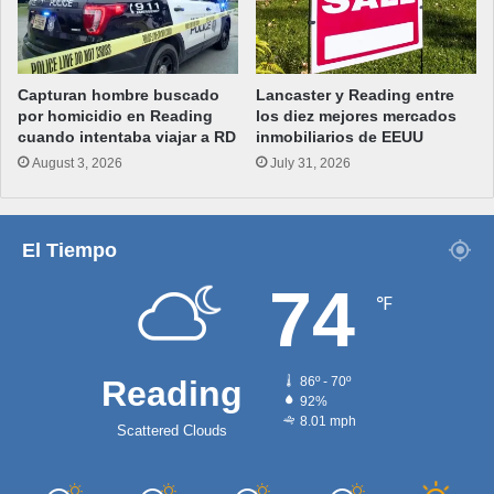
Capturan hombre buscado
Lancaster y Reading entre
por homicidio en Reading
los diez mejores mercados
cuando intentaba viajar a RD
inmobiliarios de EEUU
August 3, 2026
July 31, 2026
El Tiempo
74
℉
Reading
86º - 70º
92%
8.01 mph
Scattered Clouds