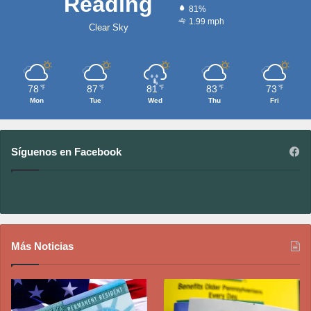
Reading
81%
1.99 mph
Clear Sky
78
87
81
83
73
℉
℉
℉
℉
℉
Mon
Tue
Wed
Thu
Fri
Síguenos en Facebook
Más Noticias