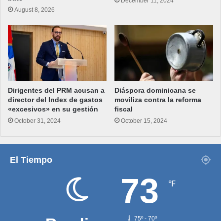
December 11, 2024
August 8, 2026
Dirigentes del PRM acusan a
Diáspora dominicana se
director del Index de gastos
moviliza contra la reforma
«excesivos» en su gestión
fiscal
October 31, 2024
October 15, 2024
El Tiempo
73
℉
75º - 70º