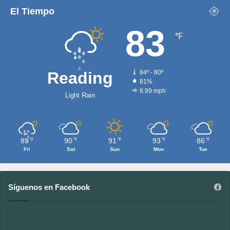
El Tiempo
83
℉
Reading
84º - 80º
81%
8.99 mph
Light Rain
89
90
91
93
86
℉
℉
℉
℉
℉
Fri
Sat
Sun
Mon
Tue
Síguenos en Facebook