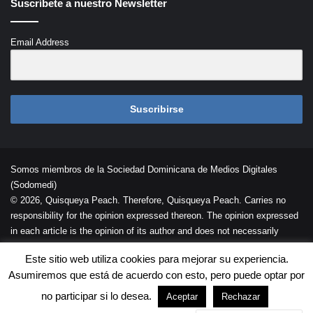
Suscríbete a nuestro Newsletter
Email Address
Suscribirse
Somos miembros de la Sociedad Dominicana de Medios Digitales
(Sodomedi)
© 2026, Quisqueya Peach. Therefore, Quisqueya Peach. Carries no
responsibility for the opinion expressed thereon. The opinion expressed
in each article is the opinion of its author and does not necessarily
reflect the opinion of Quisqueya Peach .
Este sitio web utiliza cookies para mejorar su experiencia.
Desarrollada por
Palaeli Studio
Asumiremos que está de acuerdo con esto, pero puede optar por
Contacto
Cookies
Términos de Uso
no participar si lo desea.
Aceptar
Rechazar