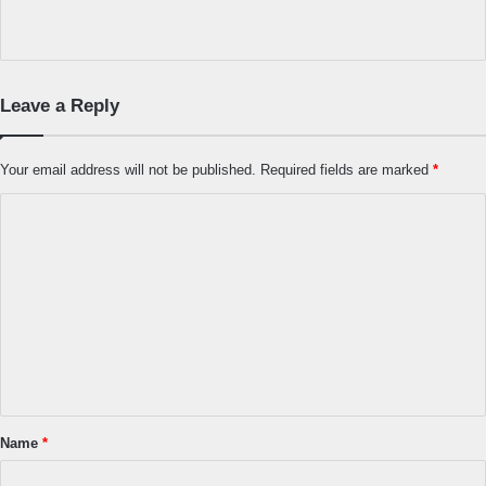
Leave a Reply
Your email address will not be published.
Required fields are marked
*
C
o
m
m
e
n
t
*
Name
*