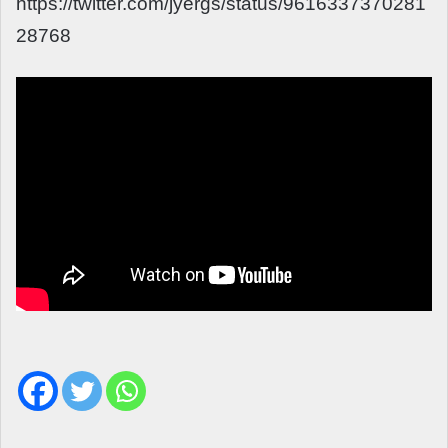
https://twitter.com/jyergs/status/9616337370281
28768